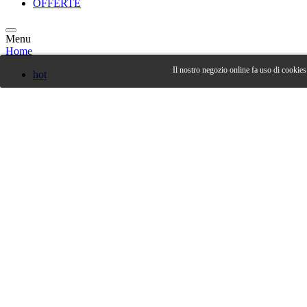
OFFERTE
Menu
Home
Il nostro negozio online fa uso di cookies 
hot
Nuovi Prodotti
RICAMBI CUCITO
ACCESSORI CUCITO
New
OFFERTE
Contatti
Chi Siamo
Home
RICAMBI CUCITO
AGHI
SCHMETZ PER MACCHINE DOMESTICHE
Aghi Schmetz 130/705 H, Universali Misura 70/10
