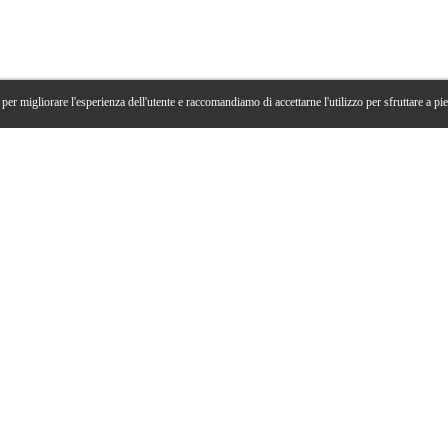
per migliorare l'esperienza dell'utente e raccomandiamo di accettarne l'utilizzo per sfruttare a pi