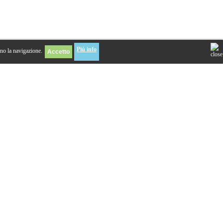
Piú info
eno la navigazione.